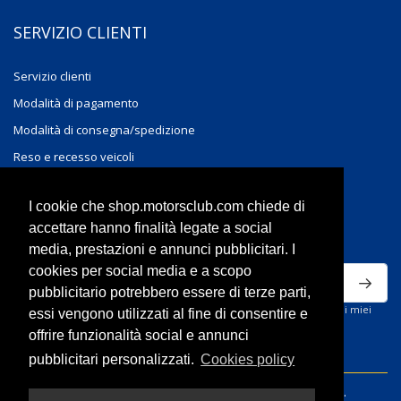
SERVIZIO CLIENTI
Servizio clienti
Modalità di pagamento
Modalità di consegna/spedizione
Reso e recesso veicoli
Reso e recesso accessori
I cookie che shop.motorsclub.com chiede di
ISCRIVITI ALLA NEWSLETTER
accettare hanno finalità legate a social
media, prestazioni e annunci pubblicitari. I
cookies per social media e a scopo
pubblicitario potrebbero essere di terze parti,
Ho letto la privacy policy del sito e acconsento al trattamento dei miei
essi vengono utilizzati al fine di consentire e
dati personali per ricevere comunicazioni commerciali.
offrire funzionalità social e annunci
pubblicitari personalizzati.
Cookies policy
© 2026 Volvo Motorsclub S.r.l. - All rights reserved.