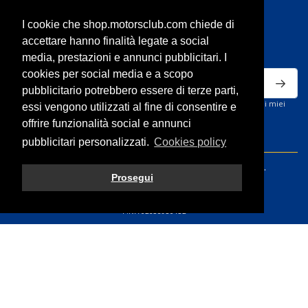
Reso e recesso accessori
I cookie che shop.motorsclub.com chiede di
ISCRIVITI ALLA NEWSLETTER
accettare hanno finalità legate a social
media, prestazioni e annunci pubblicitari. I
cookies per social media e a scopo
pubblicitario potrebbero essere di terze parti,
Ho letto la privacy policy del sito e acconsento al trattamento dei miei
essi vengono utilizzati al fine di consentire e
dati personali per ricevere comunicazioni commerciali.
offrire funzionalità social e annunci
pubblicitari personalizzati.
Cookies policy
© 2026 Volvo Motorsclub S.r.l. - All rights reserved.
Prosegui
P.IVA 02658930132