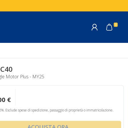
0
a
EC40
gle Motor Plus - MY25
00 €
22%. Esclude spese di spedizione, passaggio di proprietà o immatricolazione.
ACQUISTA ORA