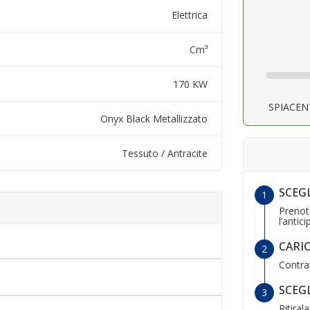
Elettrica
Cm³
170 KW
SPIACEN
Onyx Black Metallizzato
Tessuto / Antracite
SCEG
Prenot
l’antic
CARI
Contra
SCEGL
Ritiral