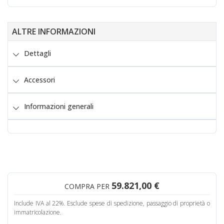
ALTRE INFORMAZIONI
Dettagli
Accessori
Informazioni generali
59.821,00 €
COMPRA PER
Include IVA al 22%. Esclude spese di spedizione, passaggio di proprietà o
immatricolazione.