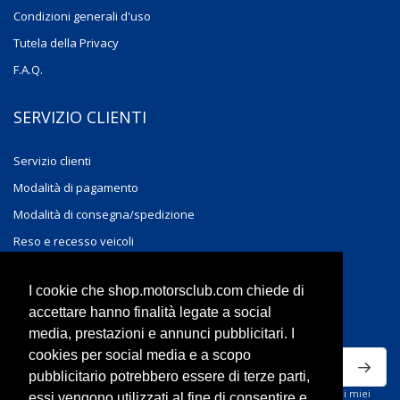
Condizioni generali d'uso
Tutela della Privacy
F.A.Q.
SERVIZIO CLIENTI
Servizio clienti
Modalità di pagamento
Modalità di consegna/spedizione
Reso e recesso veicoli
Reso e recesso accessori
I cookie che shop.motorsclub.com chiede di
accettare hanno finalità legate a social
ISCRIVITI ALLA NEWSLETTER
media, prestazioni e annunci pubblicitari. I
cookies per social media e a scopo
pubblicitario potrebbero essere di terze parti,
Ho letto la privacy policy del sito e acconsento al trattamento dei miei
essi vengono utilizzati al fine di consentire e