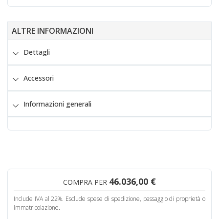
ALTRE INFORMAZIONI
Dettagli
Accessori
Informazioni generali
46.036,00 €
COMPRA PER
Include IVA al 22%. Esclude spese di spedizione, passaggio di proprietà o
immatricolazione.