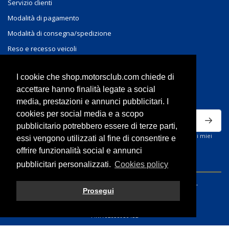
Servizio clienti
Modalità di pagamento
Modalità di consegna/spedizione
Reso e recesso veicoli
Reso e recesso accessori
I cookie che shop.motorsclub.com chiede di
ISCRIVITI ALLA NEWSLETTER
accettare hanno finalità legate a social
media, prestazioni e annunci pubblicitari. I
cookies per social media e a scopo
pubblicitario potrebbero essere di terze parti,
Ho letto la privacy policy del sito e acconsento al trattamento dei miei
essi vengono utilizzati al fine di consentire e
dati personali per ricevere comunicazioni commerciali.
offrire funzionalità social e annunci
pubblicitari personalizzati.
Cookies policy
© 2026 Volvo Motorsclub S.r.l. - All rights reserved.
Prosegui
P.IVA 02658930132