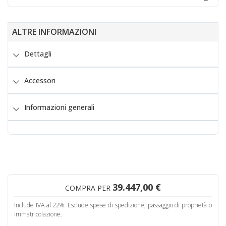
ALTRE INFORMAZIONI
Dettagli
Accessori
Informazioni generali
39.447,00 €
COMPRA PER
Include IVA al 22%. Esclude spese di spedizione, passaggio di proprietà o
immatricolazione.