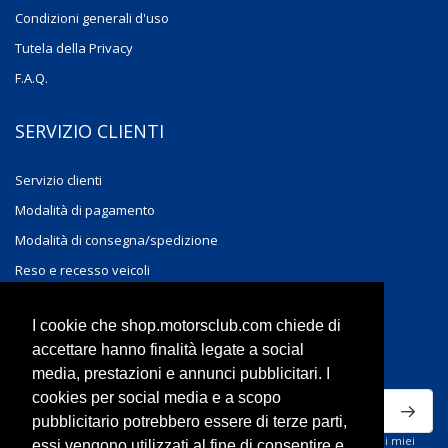
Condizioni generali d'uso
Tutela della Privacy
F.A.Q.
SERVIZIO CLIENTI
Servizio clienti
Modalità di pagamento
Modalità di consegna/spedizione
Reso e recesso veicoli
Reso e recesso accessori
I cookie che shop.motorsclub.com chiede di
accettare hanno finalità legate a social
ISCRIVITI ALLA NEWSLETTER
media, prestazioni e annunci pubblicitari. I
cookies per social media e a scopo
pubblicitario potrebbero essere di terze parti,
Ho letto la privacy policy del sito e acconsento al trattamento dei miei
essi vengono utilizzati al fine di consentire e