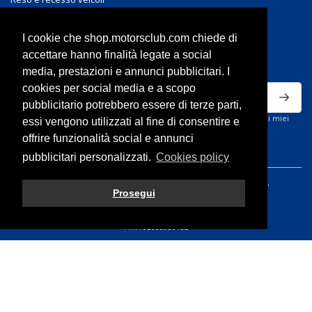
Reso e recesso accessori
I cookie che shop.motorsclub.com chiede di
ISCRIVITI ALLA NEWSLETTER
accettare hanno finalità legate a social
media, prestazioni e annunci pubblicitari. I
cookies per social media e a scopo
pubblicitario potrebbero essere di terze parti,
Ho letto la privacy policy del sito e acconsento al trattamento dei miei
essi vengono utilizzati al fine di consentire e
dati personali per ricevere comunicazioni commerciali.
offrire funzionalità social e annunci
pubblicitari personalizzati.
Cookies policy
© 2026 Volvo Motorsclub S.r.l. - All rights reserved.
Prosegui
P.IVA 02658930132