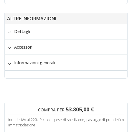
ALTRE INFORMAZIONI
Dettagli
Accessori
Informazioni generali
53.805,00 €
COMPRA PER
Include IVA al 22%. Esclude spese di spedizione, passaggio di proprietà o
immatricolazione.