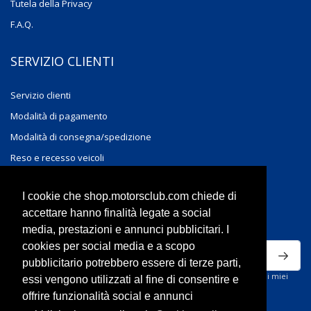
Tutela della Privacy
F.A.Q.
SERVIZIO CLIENTI
Servizio clienti
Modalità di pagamento
Modalità di consegna/spedizione
Reso e recesso veicoli
Reso e recesso accessori
I cookie che shop.motorsclub.com chiede di
ISCRIVITI ALLA NEWSLETTER
accettare hanno finalità legate a social
media, prestazioni e annunci pubblicitari. I
cookies per social media e a scopo
pubblicitario potrebbero essere di terze parti,
Ho letto la privacy policy del sito e acconsento al trattamento dei miei
essi vengono utilizzati al fine di consentire e
dati personali per ricevere comunicazioni commerciali.
offrire funzionalità social e annunci